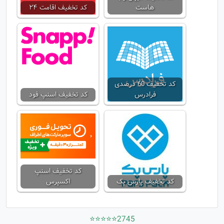
هاست
کد تخفیف اقامت ۲۴
کد تخفیف 60 درصدی
فرادرس
کد تخفیف اسنپ فود
کد تخفیف اسنپ
کد تخفیف پارس پک
اکسپرس
2745⭐⭐⭐⭐⭐